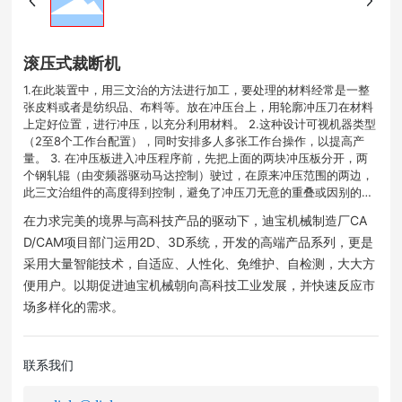
滚压式裁断机
1.在此装置中，用三文治的方法进行加工，要处理的材料经常是一整
张皮料或者是纺织品、布料等。放在冲压台上，用轮廓冲压刀在材料
上定好位置，进行冲压，以充分利用材料。 2.这种设计可视机器类型
（2至8个工作台配置），同时安排多人多张工作台操作，以提高产
量。 3. 在冲压板进入冲压程序前，先把上面的两块冲压板分开，两
个钢轧辊（由变频器驱动马达控制）驶过，在原来冲压范围的两边，
此三文治组件的高度得到控制，避免了冲压刀无意的重叠或因别的疏
忽而令机器停开，或造成冲压件粗细不均。
在力求完美的境界与高科技产品的驱动下，迪宝机械制造厂CA
D/CAM项目部门运用2D、3D系统，开发的高端产品系列，更是
采用大量智能技术，自适应、人性化、免维护、自检测，大大方
便用户。以期促进迪宝机械朝向高科技工业发展，并快速反应市
场多样化的需求。
联系我们