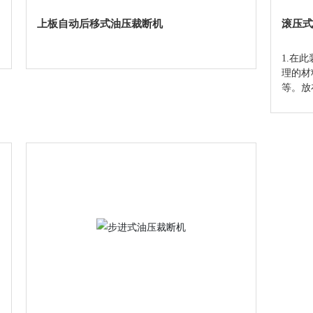
上板自动后移式油压裁断机
滚压式
1.在
理的材
等。放
位置，进
可视机
多人多张
板进入
开，两
过，在
度得到
疏忽而