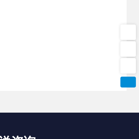
Tel：020-86975918
微信二维码
Email：gzdiple@diple.com.cn
扫一扫微信二维码
关注我们动态