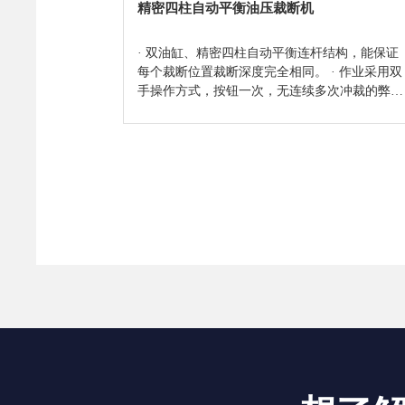
精密四柱自动平衡油压裁断机
· 双油缸、精密四柱自动平衡连杆结构，能保证
每个裁断位置裁断深度完全相同。 · 作业采用双
手操作方式，按钮一次，无连续多次冲裁的弊
端，设有紧急停止装置，确保操作安全。 · 裁断
压头高速下降，至刀模时自动慢速加压，在裁切
多层制品时，使工件上层与下层没尺寸误差。 ·
裁断力微调装置,可快速随意获得之冲裁压力。 ·
A型采用高行程设计，特别适合真空吸塑成型制
品及各种低、中高刀模和厚薄材料的裁断。 · 因
裁断平衡度精确, 食品盒裁断时可杜绝裁板粉末
粘盒的现象，亦可减少刀模及裁板的损耗。