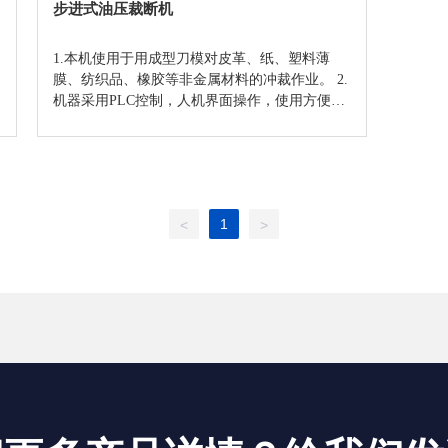
步进式油压裁断机
1.本机使用于用成型刀模对皮革、纸、塑料薄
膜、纺织品、橡胶等非金属材料的冲裁作业。 2.
机器采用PLC控制，人机界面操作，使用方便。
3.机器配备多台面同时工作，大大提高机器的使
用率，提高了生产能力。 4.特殊的液压设计，保
证持续冲压力输出，使低能耗变成现实。
1
<
>