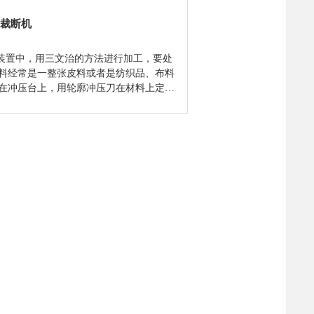
裁断机
此装置中，用三文治的方法进行加工，要处
料经常是一整张皮料或者是纺织品、布料
在冲压台上，用轮廓冲压刀在材料上定好
行冲压，以充分利用材料。 2.这种设计
器类型（2至8个工作台配置），同时安排
工作台操作，以提高产量。 3. 在冲压
冲压程序前，先把上面的两块冲压板分
个钢轧辊（由变频器驱动马达控制）驶
原来冲压范围的两边，此三文治组件的高
控制，避免了冲压刀无意的重叠或因别的
令机器停开，或造成冲压件粗细不均。